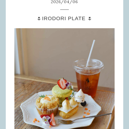
2026
/
04
/
06
🌷IRODORI PLATE 🌷